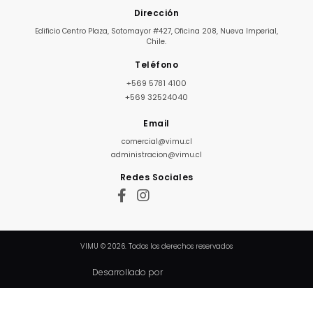
Dirección
Edificio Centro Plaza, Sotomayor #427, Oficina 208, Nueva Imperial,
Chile.
Teléfono
+569 5781 4100
+569 32524040
Email
comercial@vimu.cl
administracion@vimu.cl
Redes Sociales
VIMU © 2026. Todos los derechos reservados
Desarrollado por