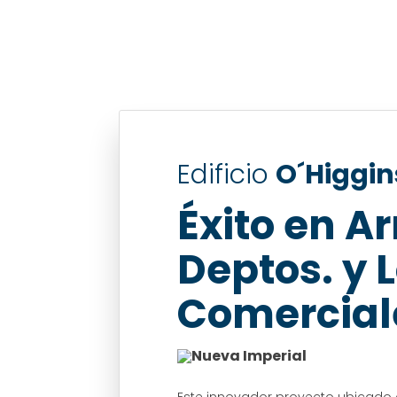
Edificio
O´Higgin
Éxito en A
Deptos. y 
Comercial
Nueva Imperial
Este innovador proyecto ubicado e