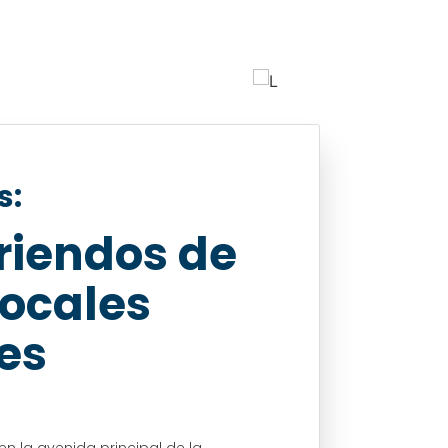
s:
rriendos de
Locales
es
n la avenida principal de la