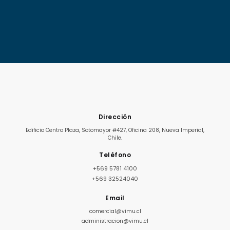
Dirección
Edificio Centro Plaza, Sotomayor #427, Oficina 208, Nueva Imperial,
Chile.
Teléfono
+569 5781 4100
+569 32524040
Email
comercial@vimu.cl
administracion@vimu.cl