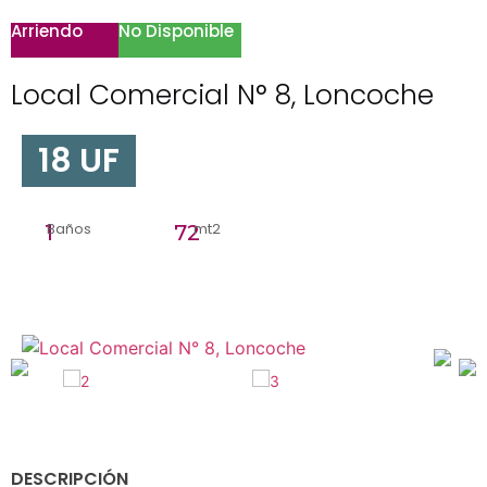
Arriendo
No Disponible
Local Comercial N° 8, Loncoche
18 UF
Baños
mt2
1
72
DESCRIPCIÓN