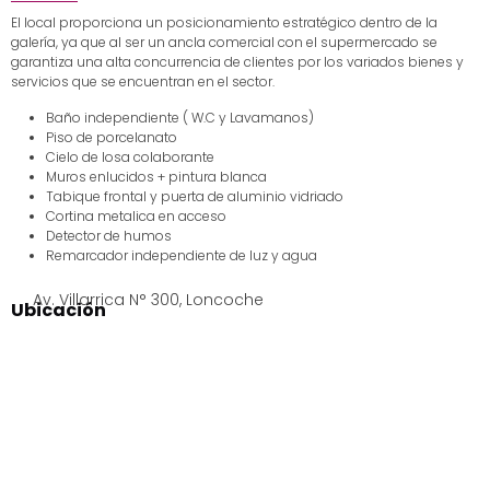
El local proporciona un posicionamiento estratégico dentro de la
galería, ya que al ser un ancla comercial con el supermercado se
garantiza una alta concurrencia de clientes por los variados bienes y
servicios que se encuentran en el sector.
Baño independiente ( W.C y Lavamanos)
Piso de porcelanato
Cielo de losa colaborante
Muros enlucidos + pintura blanca
Tabique frontal y puerta de aluminio vidriado
Cortina metalica en acceso
Detector de humos
Remarcador independiente de luz y agua
Av. Villarrica N° 300, Loncoche
Ubicación