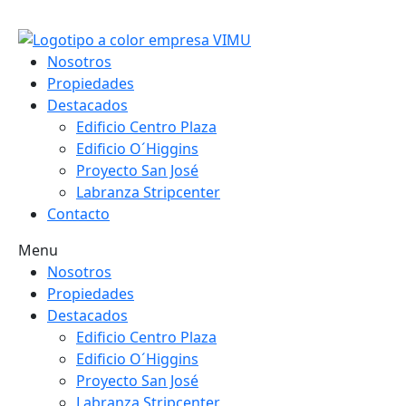
Ir
al
contenido
Nosotros
Propiedades
Destacados
Edificio Centro Plaza
Edificio O´Higgins
Proyecto San José
Labranza Stripcenter
Contacto
Menu
Nosotros
Propiedades
Destacados
Edificio Centro Plaza
Edificio O´Higgins
Proyecto San José
Labranza Stripcenter