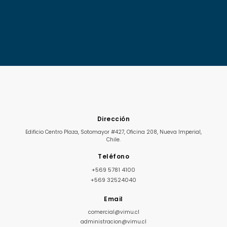
Dirección
Edificio Centro Plaza, Sotomayor #427, Oficina 208, Nueva Imperial,
Chile.
Teléfono
+569 5781 4100
+569 32524040
Email
comercial@vimu.cl
administracion@vimu.cl