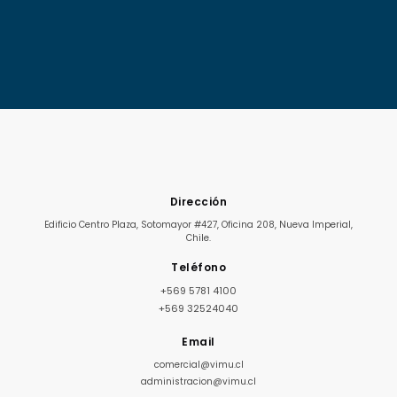
Dirección
Edificio Centro Plaza, Sotomayor #427, Oficina 208, Nueva Imperial,
Chile.
Teléfono
+569 5781 4100
+569 32524040
Email
comercial@vimu.cl
administracion@vimu.cl