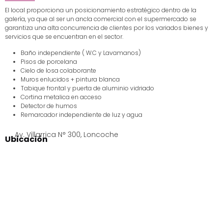
El local proporciona un posicionamiento estratégico dentro de la
galería, ya que al ser un ancla comercial con el supermercado se
garantiza una alta concurrencia de clientes por los variados bienes y
servicios que se encuentran en el sector.
Baño independiente ( W.C y Lavamanos)
Pisos de porcelana
Cielo de losa colaborante
Muros enlucidos + pintura blanca
Tabique frontal y puerta de aluminio vidriado
Cortina metalica en acceso
Detector de humos
Remarcador independiente de luz y agua
Av. Villarrica N° 300, Loncoche
Ubicación