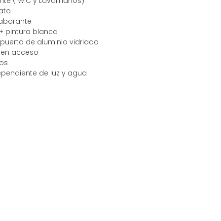
nte ( W.C y Lavamanos)
ato
laborante
+ pintura blanca
 puerta de aluminio vidriado
a en acceso
mos
pendiente de luz y agua