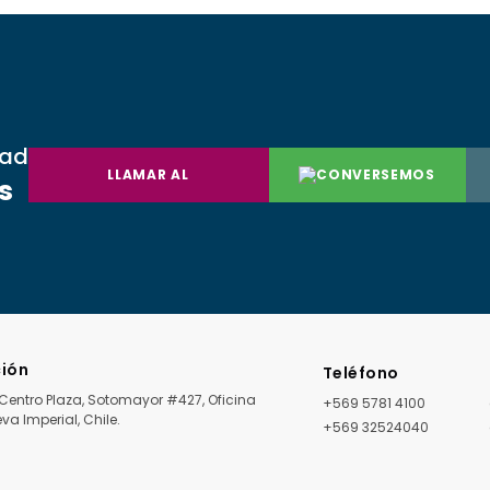
dad
LLAMAR AL
CONVERSEMOS
s
ción
Teléfono
o Centro Plaza, Sotomayor #427, Oficina
+569 5781 4100
va Imperial, Chile.
+569 32524040