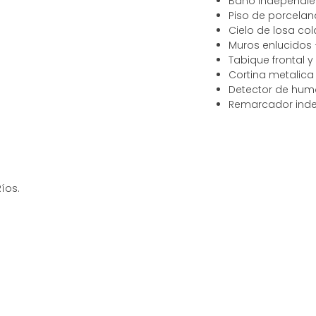
Baño independie
Piso de porcelan
Cielo de losa co
Muros enlucidos 
Tabique frontal y
Cortina metalic
Detector de hu
Remarcador inde
Ríos.