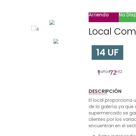
Arriendo
No Dis
Local Come
14 UF
Baños
mt2
1
72
DESCRIPCIÓN
El local proporciona
de la galería, ya que
supermercado se gar
clientes por los vari
encuentran en el sect