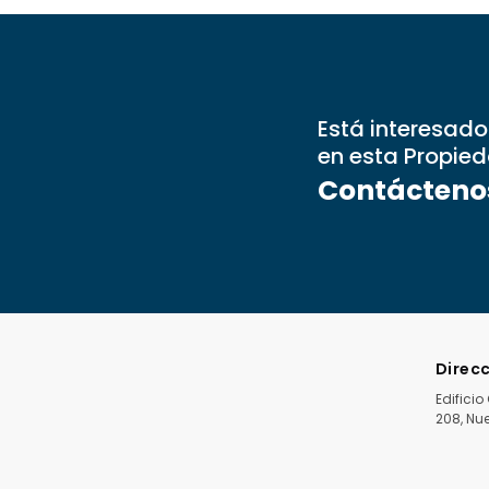
Está interesado
en esta Propie
Contácteno
Direc
Edifici
208, Nue