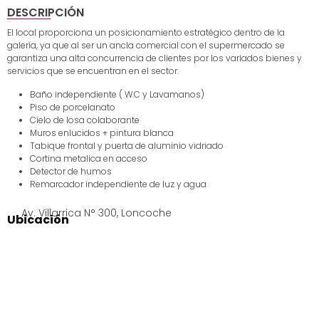
DESCRIPCIÓN
El local proporciona un posicionamiento estratégico dentro de la
galería, ya que al ser un ancla comercial con el supermercado se
garantiza una alta concurrencia de clientes por los variados bienes y
servicios que se encuentran en el sector.
Baño independiente ( W.C y Lavamanos)
Piso de porcelanato
Cielo de losa colaborante
Muros enlucidos + pintura blanca
Tabique frontal y puerta de aluminio vidriado
Cortina metalica en acceso
Detector de humos
Remarcador independiente de luz y agua
Av. Villarrica N° 300, Loncoche
Ubicación