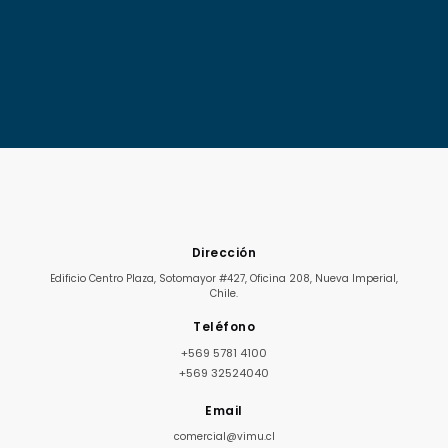
Dirección
Edificio Centro Plaza, Sotomayor #427, Oficina 208, Nueva Imperial,
Chile.
Teléfono
+569 5781 4100
+569 32524040
Email
comercial@vimu.cl