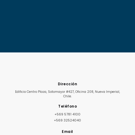
Dirección
Edificio Centro Plaza, Sotomayor #427, Oficina 208, Nueva Imperial,
Chile.
Teléfono
+569 5781 4100
+569 32524040
Email