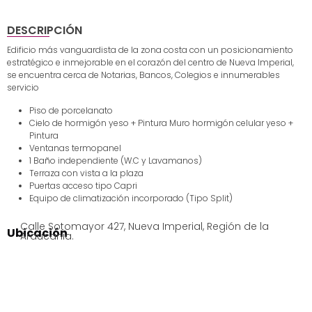
DESCRIPCIÓN
Edificio más vanguardista de la zona costa con un posicionamiento
estratégico e inmejorable en el corazón del centro de Nueva Imperial,
se encuentra cerca de Notarias, Bancos, Colegios e innumerables
servicio
Piso de porcelanato
Cielo de hormigón yeso + Pintura Muro hormigón celular yeso +
Pintura
Ventanas termopanel
1 Baño independiente (W.C y Lavamanos)
Terraza con vista a la plaza
Puertas acceso tipo Capri
Equipo de climatización incorporado (Tipo Split)
Calle Sotomayor 427, Nueva Imperial, Región de la
Ubicación
Araucania.