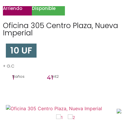
Arriendo
Disponible
Oficina 305 Centro Plaza, Nueva
Imperial
10 UF
+ G.C
Baños
mt2
1
41