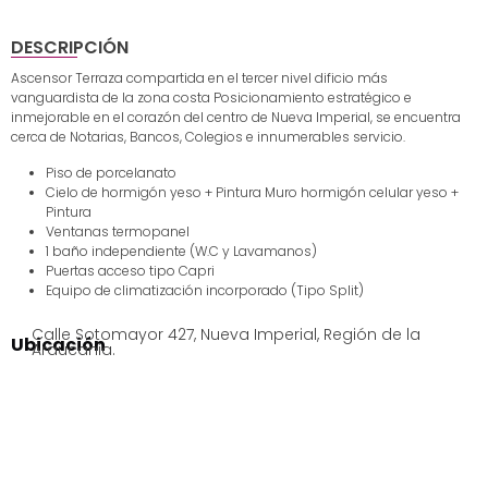
DESCRIPCIÓN
Ascensor Terraza compartida en el tercer nivel dificio más
vanguardista de la zona costa Posicionamiento estratégico e
inmejorable en el corazón del centro de Nueva Imperial, se encuentra
cerca de Notarias, Bancos, Colegios e innumerables servicio.
Piso de porcelanato
Cielo de hormigón yeso + Pintura Muro hormigón celular yeso +
Pintura
Ventanas termopanel
1 baño independiente (W.C y Lavamanos)
Puertas acceso tipo Capri
Equipo de climatización incorporado (Tipo Split)
Calle Sotomayor 427, Nueva Imperial, Región de la
Ubicación
Araucania.