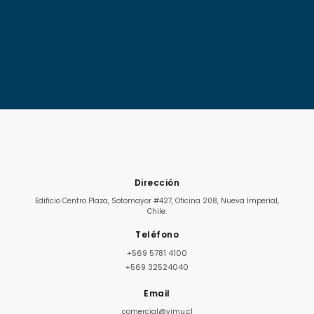
Dirección
Edificio Centro Plaza, Sotomayor #427, Oficina 208, Nueva Imperial,
Chile.
Teléfono
+569 5781 4100
+569 32524040
Email
comercial@vimu.cl